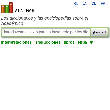
RU
EN
DE
FR
es-academic.com
Los diccionarios y las enciclopedias sobre el
Académico
¡Buscar!
interpretaciones
Traducciones
libros
Игры ⚽