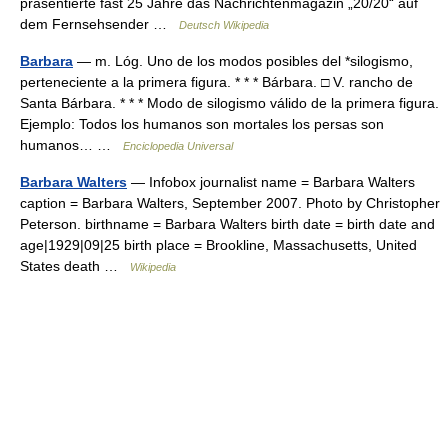
präsentierte fast 25 Jahre das Nachrichtenmagazin „20/20“ auf
dem Fernsehsender …
Deutsch Wikipedia
Barbara
— m. Lóg. Uno de los modos posibles del *silogismo,
perteneciente a la primera figura. * * * Bárbara. □ V. rancho de
Santa Bárbara. * * * Modo de silogismo válido de la primera figura.
Ejemplo: Todos los humanos son mortales los persas son
humanos… …
Enciclopedia Universal
Barbara Walters
— Infobox journalist name = Barbara Walters
caption = Barbara Walters, September 2007. Photo by Christopher
Peterson. birthname = Barbara Walters birth date = birth date and
age|1929|09|25 birth place = Brookline, Massachusetts, United
States death …
Wikipedia